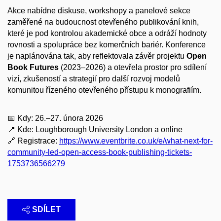
Akce nabídne diskuse, workshopy a panelové sekce
zaměřené na budoucnost otevřeného publikování knih,
které je pod kontrolou akademické obce a odráží hodnoty
rovnosti a spolupráce bez komerčních bariér. Konference
je naplánována tak, aby reflektovala závěr projektu
Open
Book Futures
(2023–2026) a otevřela prostor pro sdílení
vizí, zkušeností a strategií pro další rozvoj modelů
komunitou řízeného otevřeného přístupu k monografiím.
📅 Kdy: 26.–27. února 2026
📍 Kde: Loughborough University London a online
🔗 Registrace:
https://www.eventbrite.co.uk/e/what-next-for-
community-led-open-access-book-publishing-tickets-
1753736566279
SDÍLET