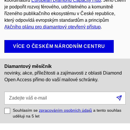
koordinátorů
European Diamond Capacity Hub
. Jeho cílem
je podpořit rozvoj férového, udržitelného a komunitně
řízeného publikačního ekosystému v České republice,
který odpovídá evropským standardům a principům
Akčního plánu pro diamantový otevřený přístup
.
VÍCE O ČESKÉM NÁRODNÍM CENTRU
Diamantový měsíčník
novinky, akce, příležitosti a zajímavosti z oblasti Diamond
Open Access přímo do vaší mailové schránky.
Zadejte
Při
váš
se
e-
Souhlasím se
zpracováním osobních údajů
a tento souhlas
mail
uděluji na 5
let